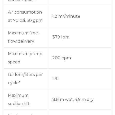
Air consumption
1.2 m³/minute
at 70 psi, 50 gpm
Maximum free-
379 lpm
flow delivery
Maximum pump
200 cpm
speed
Gallons/liters per
1.9 l
cycle*
Maximum
8.8 m wet, 4.9 m dry
suction lift