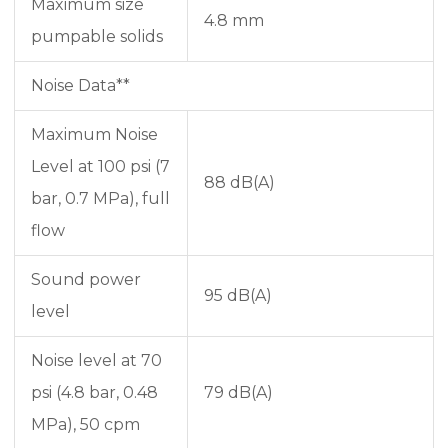
Maximum size
4.8 mm
pumpable solids
Noise Data**
Maximum Noise
Level at 100 psi (7
88 dB(A)
bar, 0.7 MPa), full
flow
Sound power
95 dB(A)
level
Noise level at 70
psi (4.8 bar, 0.48
79 dB(A)
MPa), 50 cpm