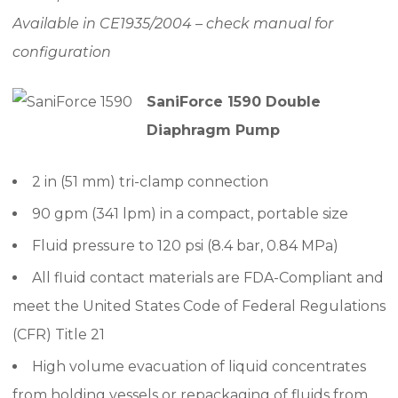
Available in CE1935/2004 – check manual for
configuration
SaniForce 1590 Double
Diaphragm Pump
2 in (51 mm) tri-clamp connection
90 gpm (341 lpm) in a compact, portable size
Fluid pressure to 120 psi (8.4 bar, 0.84 MPa)
All fluid contact materials are FDA-Compliant and
meet the United States Code of Federal Regulations
(CFR) Title 21
High volume evacuation of liquid concentrates
from holding vessels or repackaging of fluids from