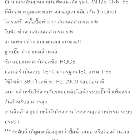
ปั๊มน้ำแรงดันสูงหลายใบพัดแนวตั้ง รุ่น CRN 125, CRN 155
ที่มีท่อทางดูดและท่อทางส่งอยู่แนวเดียวกัน (In Line)
โครงสร้างเสื้อปั๊มทำจาก สเตนเลส เกรด 316
ใบพัด ทำจากสเตนเลส เกรด 316
แกนเพลา ทำจากสเตนเลส เกรด 431
ฐานปั๊ม ทำจากเหล็กหล่อ
ซีล แบบแมคคานิคอลซีล, HQQE
มอเตอร์ เป็นแบบ TEFC มาตรฐาน IEC เกรด IP55
ใช้ไฟฟ้า 380 โวลท์ 50 Hz. 2900 รอบต่อนาที
เหมาะสำหรับใช้งานกับระบบหม้อไอน้ำระบบปั๊มน้ำเพิ่มแรง
ดันสำหรับอาคารสูง
งานฉีดล้าง สูบจ่ายน้ำในโรงงาน โรงงานอุตสาหกรรม ระบบ
ประปา
*** ระดับน้ำที่ดูดจะต้องสูงกว่ำปั๊มน้ำเสมอ หรือต้องคำนวณ