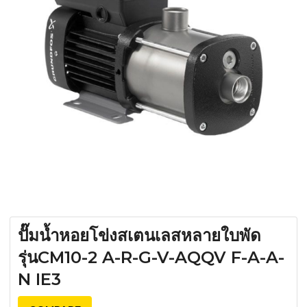
ปั๊มน้ำหอยโข่งสเตนเลสหลายใบพัด
รุ่นCM10-2 A-R-G-V-AQQV F-A-A-
N IE3