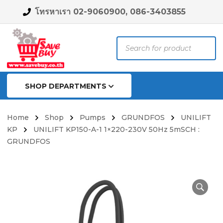
โทรหาเรา 02-9060900, 086-3403855
Products
search
SHOP DEPARTMENTS
Home
Shop
Pumps
GRUNDFOS
UNILIFT
KP
UNILIFT KP150-A-1 1×220-230V 50Hz 5mSCH :
GRUNDFOS